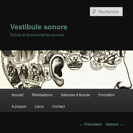
Rech
Vestibule sonore
Écoute et documentaires sonores
Menu
Accueil
Réalisations
Séances d’écoute
Formation
Aller
principal
A propos
Liens
Contact
au
contenu
Navigation
←
Précédent
Suivant
→
des