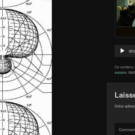
00:
Ce contenu 
sonore
. Met
Laiss
Votre adres
Comment