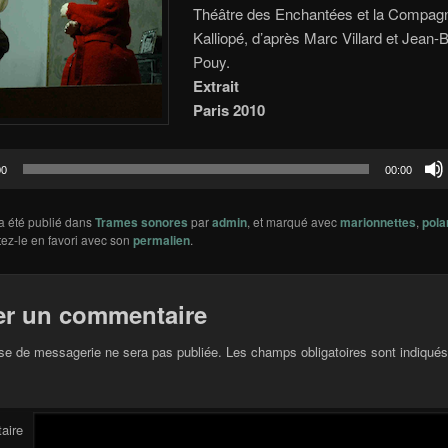
Théâtre des Enchantées et la Compag
Kalliopé, d’après Marc Villard et Jean-
Pouy.
Extrait
Paris 2010
Lecteur
00
00:00
audio
a été publié dans
Trames sonores
par
admin
, et marqué avec
marionnettes
,
pola
tez-le en favori avec son
permalien
.
er un commentaire
se de messagerie ne sera pas publiée.
Les champs obligatoires sont indiqué
aire