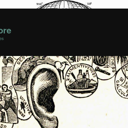
ore
es