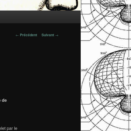
Navigation
←
Précédent
Suivant
→
des
articles
e de
let par le