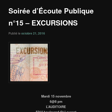
principal
articles
Soirée d’Écoute Publique
n°15 – EXCURSIONS
Publié le
octobre 21, 2016
Mardi 15 novembre
6@8 pm
L’AUDITOIRE
5214 boulevard St-Laurent