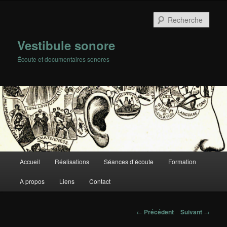
Rech
Vestibule sonore
Écoute et documentaires sonores
Menu
Accueil
Réalisations
Séances d’écoute
Formation
Aller
principal
A propos
Liens
Contact
au
contenu
Navigation
←
Précédent
Suivant
→
des