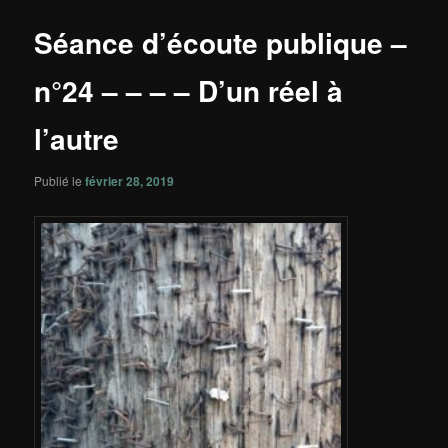
principal
articles
Séance d’écoute publique –
n°24 – – – – D’un réel à
l’autre
Publié le
février 28, 2019