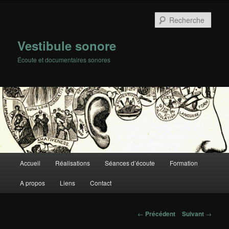
Rech
Vestibule sonore
Écoute et documentaires sonores
Menu
Accueil
Réalisations
Séances d’écoute
Formation
Aller
principal
A propos
Liens
Contact
au
contenu
Navigation
←
Précédent
Suivant
→
des