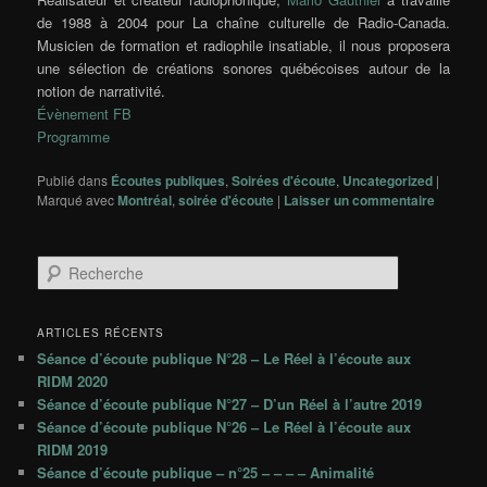
de 1988 à 2004 pour La chaîne culturelle de Radio-Canada.
Musicien de formation et radiophile insatiable, il nous proposera
une sélection de créations sonores québécoises autour de la
notion de narrativité.
Évènement FB
Programme
Publié dans
Écoutes publiques
,
Soirées d'écoute
,
Uncategorized
|
Marqué avec
Montréal
,
soirée d'écoute
|
Laisser un commentaire
R
e
c
h
ARTICLES RÉCENTS
e
Séance d’écoute publique N°28 – Le Réel à l’écoute aux
r
RIDM 2020
c
Séance d’écoute publique N°27 – D’un Réel à l’autre 2019
h
Séance d’écoute publique N°26 – Le Réel à l’écoute aux
e
RIDM 2019
Séance d’écoute publique – n°25 – – – – Animalité