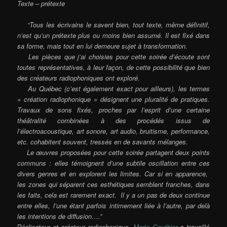
Texte – prétexte
“Tous les écrivains le savent bien, tout texte, même définitif,
n’est qu’un prétexte plus ou moins bien assumé. Il est fixé dans
sa forme, mais tout en lui demeure sujet à transformation.
Les pièces que j’ai choisies pour cette soirée d’écoute sont
toutes représentatives, à leur façon, de cette possibilité que bien
des créateurs radiophoniques ont exploré.
Au Québec (c’est également exact pour ailleurs), les termes
« création radiophonique » désignent une pluralité de pratiques.
Travaux de sons fixés, proches par l’esprit d’une certaine
théâtralité combinées à des procédés issus de
l’électroacoustique, art sonore, art audio, bruitisme, performance,
etc. cohabitent souvent, tressés en de savants mélanges.
Le œuvres proposées pour cette soirée partagent deux points
communs : elles témoignent d’une subtile oscillation entre ces
divers genres et en explorent les limites. Car si en apparence,
les zones qui séparent ces esthétiques semblent franches, dans
les faits, cela est rarement exact. Il y a un pas de deux continue
entre elles, l’une étant parfois intimement liée à l’autre, par delà
les intentions de diffusion….”
Réalisateur et créateur radiophonique,
Mario Gauthier
a travaillé