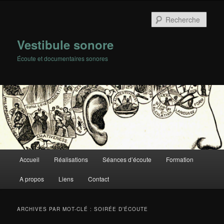
Rech
Vestibule sonore
Écoute et documentaires sonores
Menu
Accueil
Réalisations
Séances d’écoute
Formation
Aller
Aller
principal
A propos
Liens
Contact
au
au
contenu
contenu
ARCHIVES PAR MOT-CLÉ :
SOIRÉE D’ÉCOUTE