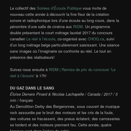
Le collectif des
Soirées d’Écoute Publique
vous invite de
nouveau cette année à découvrir la fine fleur de la création
sonore et radiophonique lors d’une écoute au long cours, dans la
pénombre d’une salle de cinéma aux
RIDM
. Un programme
double présentant le court métrage lauréat 2017 du concours
canadien
Le réel à l’écoute
, co-organisé avec
CHOQ.ca
, suivi
d’un long métrage belge particulièrement saisissant. Une séance
sans images où l’imaginaire se confronte au réel. Le tout en
présence des réalisateurs!
Suivez-nous ensuite à
RIDM | Remise de prix du concours “Le
réel à l’écoute”
à 17h!
DU GAZ DANS LE SANG
Éloïse Demers Pinard & Nicolas Lachapelle / Canada / 2017 / 5
min / français
Au Demolition Derby des Bergeronnes, sous couvert de musique
rock assourdie par le bruit des moteurs et les cris de la foule,
des voitures se fracassent, des pneus éclatent, des carrosseries
se tordent et des moteurs prennent feu. Cette année, quatre
femmes sont dans l’arène de sable.