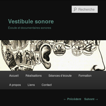
Rech
Vestibule sonore
Écoute et documentaires sonores
Menu
Accueil
Réalisations
Séances d’écoute
Formation
Aller
principal
A propos
Liens
Contact
au
contenu
Navigation
←
Précédent
Suivant
→
des