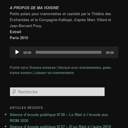
A PROPOS DE MA VOISINE
Petits polars pour marionnettes et castelet par le Théâtre des
Enchantées et la Compagnie Kalliopé, d’après Marc Villard et
Jean-Bernard Pouy.
Extrait
Paris 2010
Lecteur
00:00
00:00
audio
Publié dans
Trames sonores
|
Marqué avec
marionnettes
,
polar
,
trame sonore
|
Laisser un commentaire
R
e
c
h
ARTICLES RÉCENTS
e
Séance d’écoute publique N°28 – Le Réel à l’écoute aux
r
RIDM 2020
c
Séance d’écoute publique N°27 – D’un Réel à l’autre 2019
h