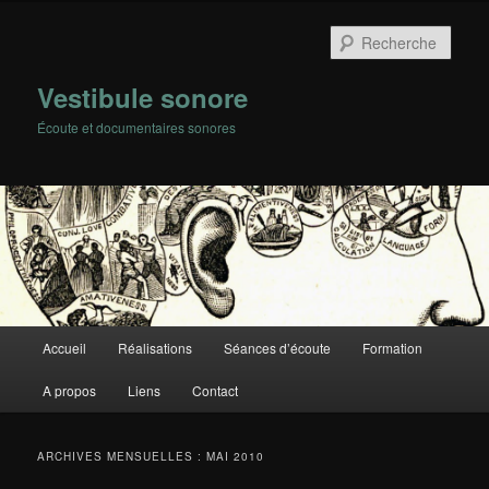
Rech
Vestibule sonore
Écoute et documentaires sonores
Menu
Accueil
Réalisations
Séances d’écoute
Formation
Aller
Aller
principal
A propos
Liens
Contact
au
au
contenu
contenu
ARCHIVES MENSUELLES :
MAI 2010