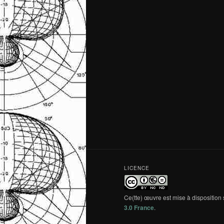
LICENCE
Ce(tte) œuvre est mise à disposition
3.0 France
.