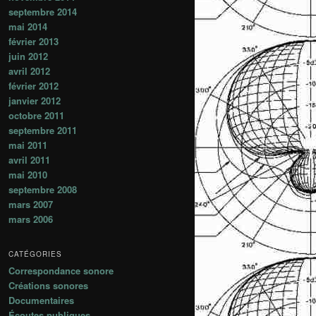
septembre 2014
mai 2014
février 2013
juin 2012
avril 2012
février 2012
janvier 2012
octobre 2011
septembre 2011
mai 2011
avril 2011
mai 2010
septembre 2008
mars 2007
mars 2006
CATÉGORIES
Correspondance sonore
Créations sonores
Documentaires
Écoutes publiques