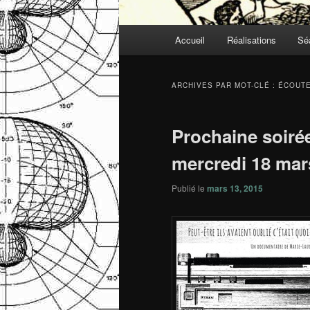
Menu
Accueil
Réalisations
Sé
Aller
Aller
principal
au
au
ARCHIVES PAR MOT-CLÉ :
ÉCOUT
contenu
contenu
Prochaine soirée
principal
secondaire
mercredi 18 mar
Publié le
mars 13, 2015