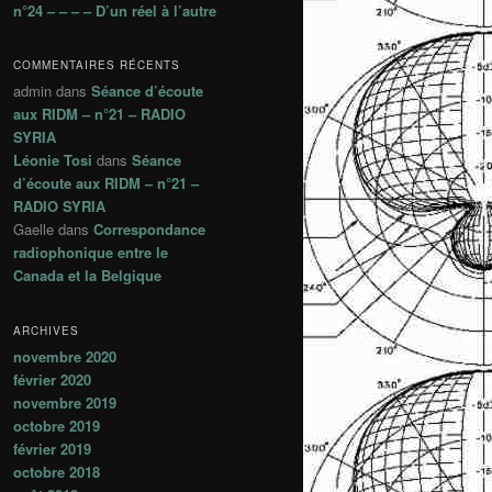
n°24 – – – – D’un réel à l’autre
COMMENTAIRES RÉCENTS
admin
dans
Séance d’écoute
aux RIDM – n°21 – RADIO
SYRIA
Léonie Tosi
dans
Séance
d’écoute aux RIDM – n°21 –
RADIO SYRIA
Gaelle
dans
Correspondance
radiophonique entre le
Canada et la Belgique
ARCHIVES
novembre 2020
février 2020
novembre 2019
octobre 2019
février 2019
octobre 2018