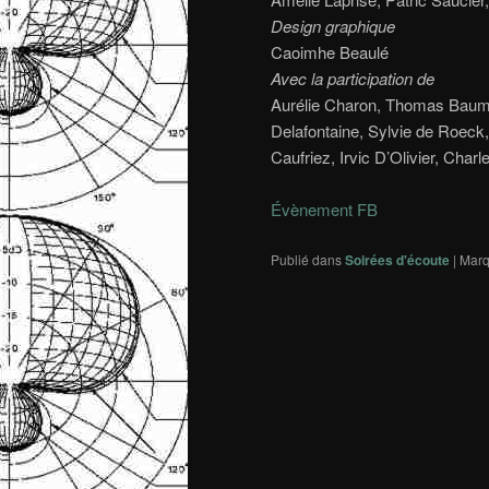
Design graphique
Caoimhe Beaulé
Avec la participation de
Aurélie Charon, Thomas Baumg
Delafontaine, Sylvie de Roeck
Caufriez, Irvic D’Olivier, Cha
Évènement FB
Publié dans
Soirées d'écoute
|
Marq