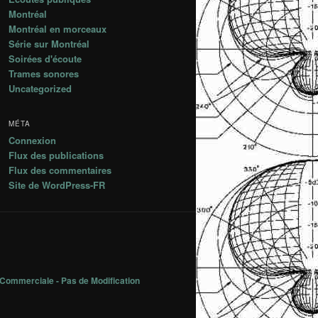
Montréal
Montréal en morceaux
Série sur Montréal
Soirées d'écoute
Trames sonores
Uncategorized
MÉTA
Connexion
Flux des publications
Flux des commentaires
Site de WordPress-FR
 Commerciale - Pas de Modification