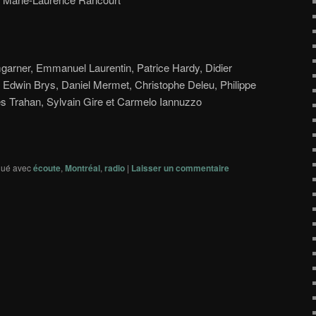
arner, Emmanuel Laurentin, Patrice Hardy, Didier
, Edwin Brys, Daniel Mermet, Christophe Deleu, Philippe
rles Trahan, Sylvain Gire et Carmelo Iannuzzo
ué avec
écoute
,
Montréal
,
radio
|
Laisser un commentaire