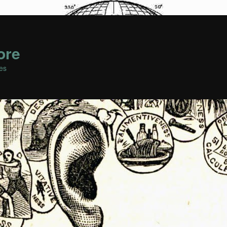
ore
es