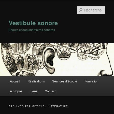
Rech
Vestibule sonore
Écoute et documentaires sonores
Menu
Accueil
Réalisations
Séances d’écoute
Formation
Aller
Aller
principal
A propos
Liens
Contact
au
au
contenu
contenu
ARCHIVES PAR MOT-CLÉ :
LITTÉRATURE