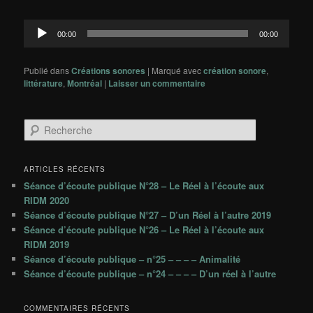
Lecteur
00:00
00:00
audio
Publié dans
Créations sonores
|
Marqué avec
création sonore
,
littérature
,
Montréal
|
Laisser un commentaire
R
e
c
h
ARTICLES RÉCENTS
e
Séance d’écoute publique N°28 – Le Réel à l’écoute aux
r
RIDM 2020
c
Séance d’écoute publique N°27 – D’un Réel à l’autre 2019
h
Séance d’écoute publique N°26 – Le Réel à l’écoute aux
e
RIDM 2019
Séance d’écoute publique – n°25 – – – – Animalité
Séance d’écoute publique – n°24 – – – – D’un réel à l’autre
COMMENTAIRES RÉCENTS