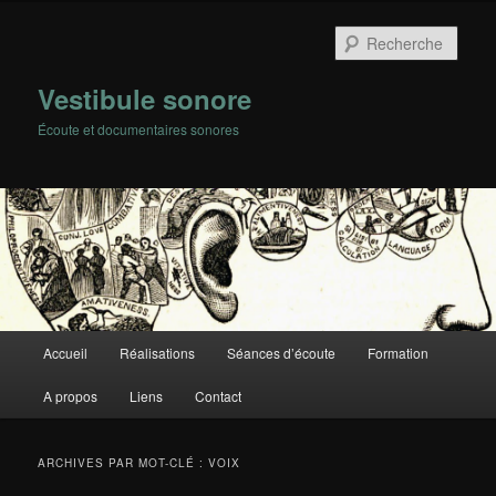
Rech
Vestibule sonore
Écoute et documentaires sonores
Menu
Accueil
Réalisations
Séances d’écoute
Formation
Aller
Aller
principal
A propos
Liens
Contact
au
au
contenu
contenu
ARCHIVES PAR MOT-CLÉ :
VOIX