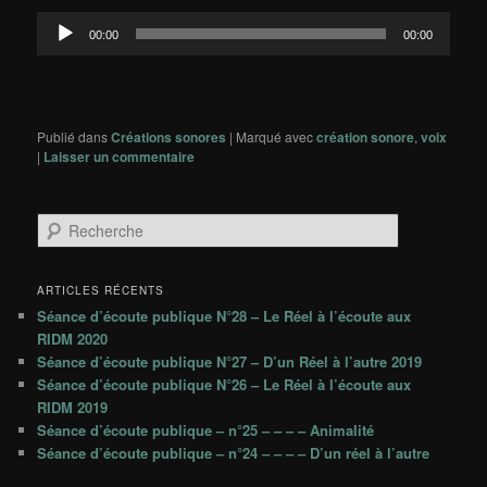
Lecteur
00:00
00:00
audio
Publié dans
Créations sonores
|
Marqué avec
création sonore
,
voix
|
Laisser un commentaire
R
e
c
h
ARTICLES RÉCENTS
e
Séance d’écoute publique N°28 – Le Réel à l’écoute aux
r
RIDM 2020
c
Séance d’écoute publique N°27 – D’un Réel à l’autre 2019
h
Séance d’écoute publique N°26 – Le Réel à l’écoute aux
e
RIDM 2019
Séance d’écoute publique – n°25 – – – – Animalité
Séance d’écoute publique – n°24 – – – – D’un réel à l’autre