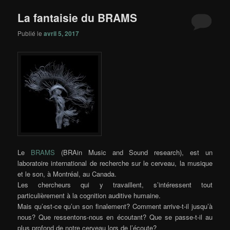
principal
secondaire
articles
La fantaisie du BRAMS
Publié le
avril 5, 2017
Le
BRAMS
(BRAin Music and Sound research), est un
laboratoire international de recherche sur le cerveau, la musique
et le son, à Montréal, au Canada.
Les chercheurs qui y travaillent, s’intéressent tout
particulièrement à la cognition auditive humaine.
Mais qu’est-ce qu’un son finalement? Comment arrive-t-il jusqu’à
nous? Que ressentons-nous en écoutant? Que se passe-t-il au
plus profond de notre cerveau lors de l’écoute?