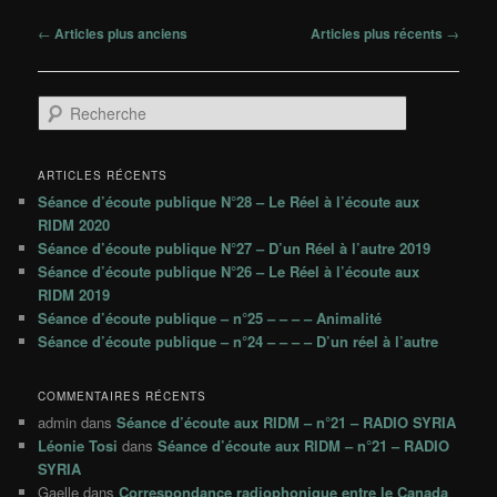
Navigation
←
Articles plus anciens
Articles plus récents
→
des
articles
R
e
c
h
ARTICLES RÉCENTS
e
Séance d’écoute publique N°28 – Le Réel à l’écoute aux
r
RIDM 2020
c
Séance d’écoute publique N°27 – D’un Réel à l’autre 2019
h
Séance d’écoute publique N°26 – Le Réel à l’écoute aux
e
RIDM 2019
Séance d’écoute publique – n°25 – – – – Animalité
Séance d’écoute publique – n°24 – – – – D’un réel à l’autre
COMMENTAIRES RÉCENTS
admin
dans
Séance d’écoute aux RIDM – n°21 – RADIO SYRIA
Léonie Tosi
dans
Séance d’écoute aux RIDM – n°21 – RADIO
SYRIA
Gaelle
dans
Correspondance radiophonique entre le Canada