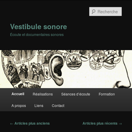
Rech
Vestibule sonore
Écoute et documentaires sonores
Menu
Accueil
Réalisations
Séances d’écoute
Formation
Aller
Aller
principal
A propos
Liens
Contact
au
au
contenu
contenu
Navigation
←
Articles plus anciens
Articles plus récents
→
des