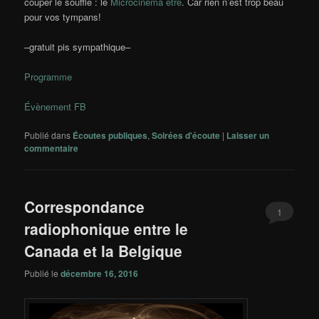
couper le souffle : le
Microcinema être
. Car rien n’est trop beau
pour vos tympans!
–gratuit pis sympathique–
Programme
Évènement FB
Publié dans
Écoutes publiques
,
Soirées d'écoute
|
Laisser un
commentaire
Correspondance
1
radiophonique entre le
Canada et la Belgique
Publié le
décembre 16, 2016